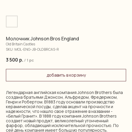
Молочник Johnson Bros England
Old Britain Castles
SKU:
MOL-ENG-JB-OLDBRCAS-R
3 500
р.
/
1 pc
добавить в корзину
Легендарная английская компания Johnson Brothers была
создана братьями Джонсон, Альфредом, Фредериком,
Генри и Робертом. В1883 году основали производство
керамической посуды, сделав акцент на прочности и
надежности, что нашло свое отражение в названии -
«Белый Гранит». В 1888 году компания Johnson Brothers
создает новый продукт, великолепный утонченный
фарфор, обладающий исключительной прочностью. По
сей день компания имеет большую популярность.