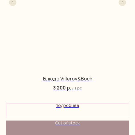
Блюдо Villeroy&Boch
3 200
р.
/
1 pc
подробнее
Out of stock