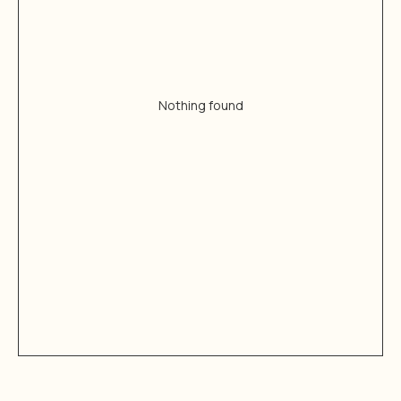
Nothing found
Каталог
О нас
Контакты
Журнал
Подарочный
Покупателям
сертификат